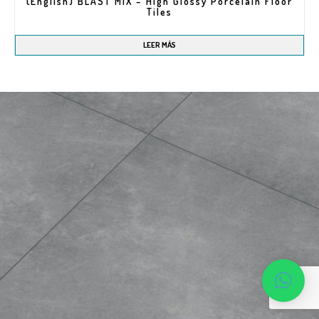
(English) BLAST MIX – High Glossy Porcelain Floor
Tiles
LEER MÁS