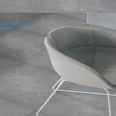
amic Wall Tiles
– 8052