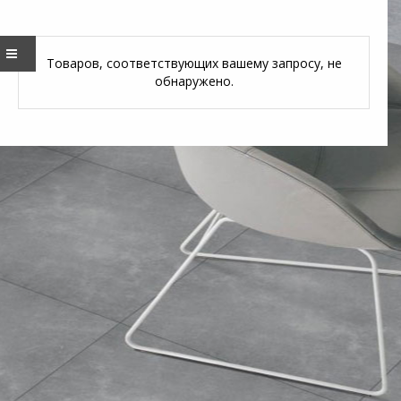
Товаров, соответствующих вашему запросу, не
×
обнаружено.
Quick Contact
Извините, этот техт доступен только в “
English
”.
For the sake of viewer convenience, the content is
shown below in the alternative language. You may
click the link to switch the active language.
Name*
Company*
EMAIL