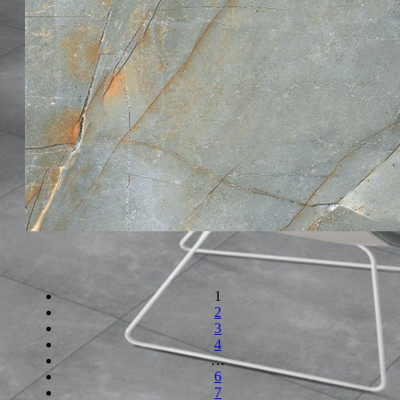
1
2
3
4
…
6
7